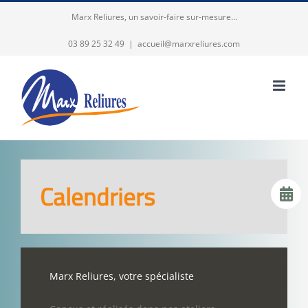
Passer
Marx Reliures, un savoir-faire sur-mesure…
au
03 89 25 32 49
|
accueil@marxreliures.com
contenu
Calendriers
Marx Reliures, votre spécialiste