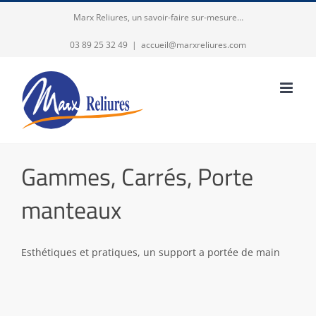
Passer
Marx Reliures, un savoir-faire sur-mesure…
au
03 89 25 32 49
|
accueil@marxreliures.com
contenu
Gammes, Carrés, Porte
manteaux
Esthétiques et pratiques, un support a portée de main